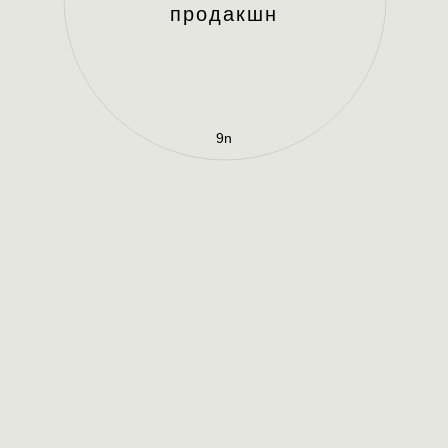
продакшн
9
n